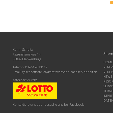
Katrin Schultz
Site
Regensteinsweg 14
38889 Blankenburg
HOME
VERB
Telefon: 03944 9813142
VEREI
Email:
geschaeftsstelle
@
karateverband-sachsen-anhalt.de
NEWS
gefördert durch:
RESO
SERVI
TERMI
IMPR
DATE
Kontaktiere uns oder besuche uns bei Facebook: