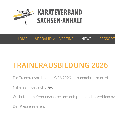
HOME
VERBAND
VEREINE
NEWS
RESSORT
TRAINERAUSBILDUNG 2026
Die Trainerausbildung im KVSA 2026 ist nunmehr terminiert.
Näheres findet sich
hier
.
Wir bitten um Kenntnisnahme und entsprechenden Verbleib bzw
Der Presserreferent