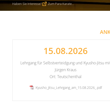
Haben Sie Interesse?
Zum Para Karate...
AN
15.08.2026
Lehrgang für Selbstverteidgung und Kyusho-Jitsu mi
Jürgen Kraus
Ort: Teutschenthal
Kyusho_Jitsu_Lehrgang_am_15.08.2026_.pdf