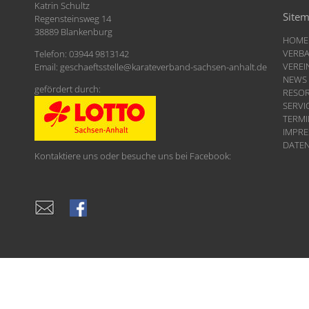
Katrin Schultz
Site
Regensteinsweg 14
38889 Blankenburg
HOME
VERB
Telefon: 03944 9813142
VEREI
Email:
geschaeftsstelle
@
karateverband-sachsen-anhalt.de
NEWS
gefördert durch:
RESO
SERVI
TERMI
IMPR
DATE
Kontaktiere uns oder besuche uns bei Facebook: