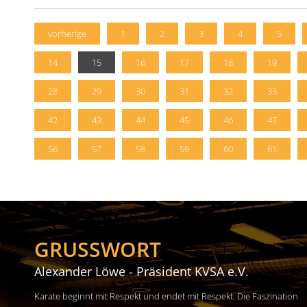
vorherige
1
2
3
4
5
14
15
16
17
18
19
28
29
30
31
32
33
42
43
44
45
46
47
56
57
58
59
60
61
GRUSSWORT
Alexander Löwe - Präsident KVSA e.V.
Karate beginnt mit Respekt und endet mit Respekt. Die Faszination