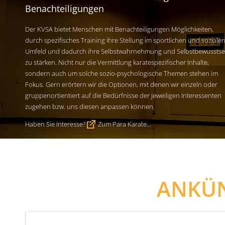
Benachteiligungen
Der KVSA bietet Menschen mit Benachteiligungen Möglichkeiten,
durch spezifisches Training ihre Stellung im sportlichen und soziale
Umfeld und dadurch ihre Selbstwahrnehmung und Selbstbewusstse
zu stärken. Nicht nur die Vermittlung karatespezifischer Inhalte,
sondern auch um solche sozio-psychologische Themen stehen im
Fokus. Gern erörtern wir die Optionen, mit denen wir einzeln oder
gruppenortientiert auf die Bedürfnisse der jeweiligen Interessenten
zugehen bzw. uns diesen anpassen können.
Haben Sie Interesse?
Zum Para Karate...
ANKÜ