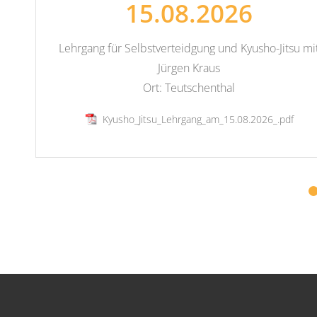
15.08.2026
Lehrgang für Selbstverteidgung und Kyusho-Jitsu mi
Jürgen Kraus
Ort: Teutschenthal
Kyusho_Jitsu_Lehrgang_am_15.08.2026_.pdf