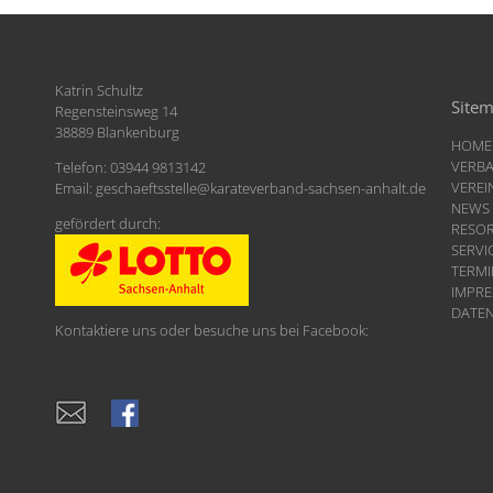
Katrin Schultz
Site
Regensteinsweg 14
38889 Blankenburg
HOME
VERB
Telefon: 03944 9813142
VEREI
Email:
geschaeftsstelle
@
karateverband-sachsen-anhalt.de
NEWS
gefördert durch:
RESO
SERVI
TERMI
IMPR
DATE
Kontaktiere uns oder besuche uns bei Facebook: