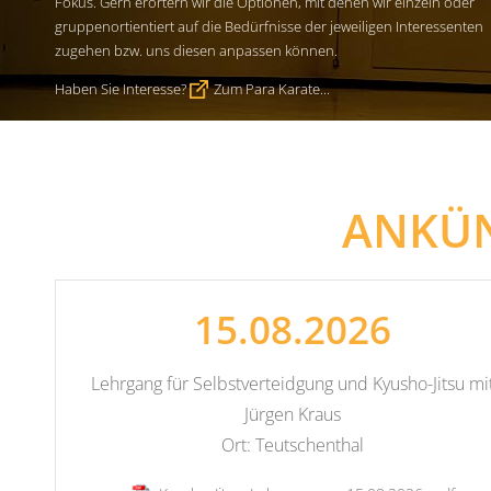
Fokus. Gern erörtern wir die Optionen, mit denen wir einzeln oder
gruppenortientiert auf die Bedürfnisse der jeweiligen Interessenten
zugehen bzw. uns diesen anpassen können.
Haben Sie Interesse?
Zum Para Karate...
ANKÜ
15.08.2026
Lehrgang für Selbstverteidgung und Kyusho-Jitsu mi
Jürgen Kraus
Ort: Teutschenthal