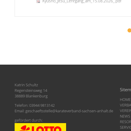
Kyusho_Jitsu_Lehrgang_am_15.08.2026_.pdf
Katrin Schultz
Site
Regensteinsweg 14
38889 Blankenburg
HOME
VERB
Telefon: 03944 9813142
VEREI
Email:
geschaeftsstelle
@
karateverband-sachsen-anhalt.de
NEWS
gefördert durch:
RESO
SERVI