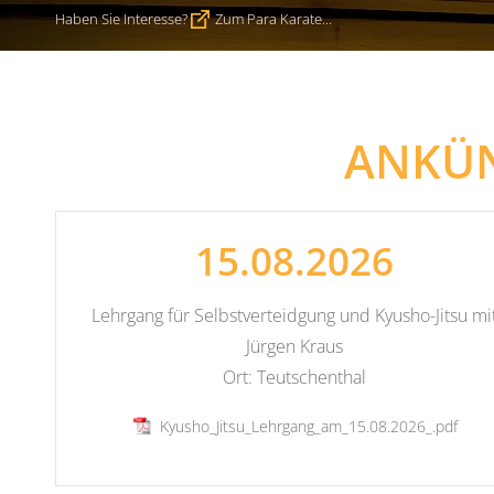
Haben Sie Interesse?
Zum Para Karate...
ANKÜ
15.08.2026
Lehrgang für Selbstverteidgung und Kyusho-Jitsu mi
Jürgen Kraus
Ort: Teutschenthal
Kyusho_Jitsu_Lehrgang_am_15.08.2026_.pdf